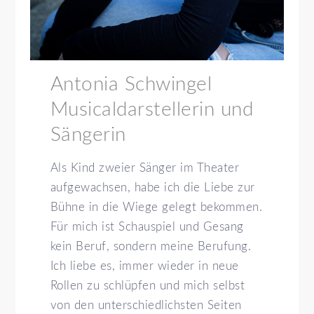
Antonia Schwingel
Musicaldarstellerin und
Sängerin
Als Kind zweier Sänger im Theater
aufgewachsen, habe ich die Liebe zur
Bühne in die Wiege gelegt bekommen.
Für mich ist Schauspiel und Gesang
kein Beruf, sondern meine Berufung.
Ich liebe es, immer wieder in neue
Rollen zu schlüpfen und mich selbst
von den unterschiedlichsten Seiten