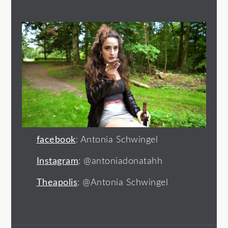
facebook
: Antonia Schwingel
Instagram
: @antoniadonatahh
Theapolis
: @Antonia Schwingel